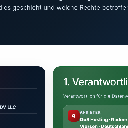
ies geschieht und welche Rechte betroffe
1. Verantwortl
Verantwortlich für die Datenve
EDV LLC
ANBIETER
Q
QoS Hosting · Nadine 
Viersen · Deutschlan